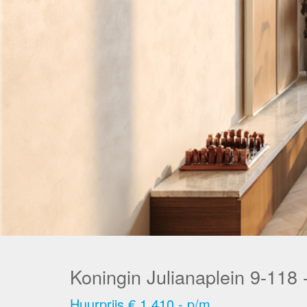
Koningin Julianaplein 9-118
Huurprijs
€ 1.410,- p/m