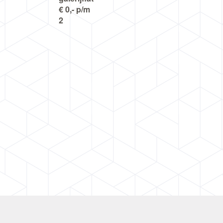
€ 0,- p/m
2