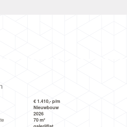
n
€ 1.410,- p/m
Nieuwbouw
2026
te
70 m²
galerijflat