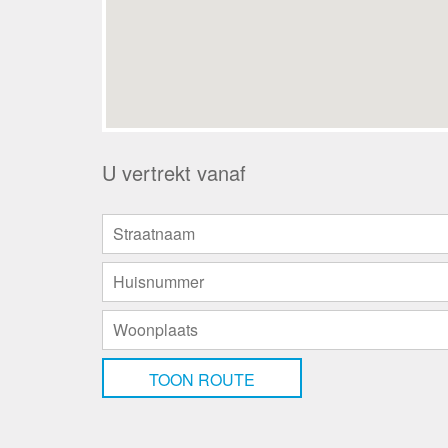
NB Aan het beeldmateriaal, plattegronden en g
worden ontleend.
U vertrekt vanaf
TOON ROUTE