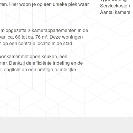
en. Hier woon je op een unieke plek waar
Servicekosten
Aantal kamers
im opgezette 2-kamerappartementen in de
van ca. 66 tot ca. 76 m². Deze woningen
 op een centrale locatie in de stad.
woonkamer met open keuken, een
. Dankzij de efficiënte indeling en de
 daglicht en een prettige ruimtelijke
voorzien van een complete keuken met
r woon je comfortabel, met alle gemakken
een van je eigen appartement, maar ook van
n in het gebouw. Denk aan een
 spaces, een gym, een dakterras en