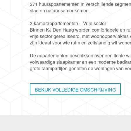
271 huurappartementen in verschillende segment
stad en natuur samenkomen.
2-kamerappartementen – Vrije sector
Binnen KJ Den Haag worden comfortabele en ru
vrije sector gerealiseerd, met woonoppervlaktes 
zijn ideaal voor wie ruim en zelfstandig wil wonen
De appartementen beschikken over een lichte 
volwaardige slaapkamer en een moderne badkamer
grote raampartijen genieten de woningen van veel
beleving.
De woningen worden hoogwaardig afgewerkt en 
inbouwapparatuur en een moderne badkamer. Hie
BEKIJK VOLLEDIGE OMSCHRIJVING
binnen handbereik.
Wonen met extra comfort
Als bewoner van KJ Den Haag geniet je niet all
verschillende gemeenschappelijke voorzieninge
gezamenlijke huiskamer met keuken, co-working