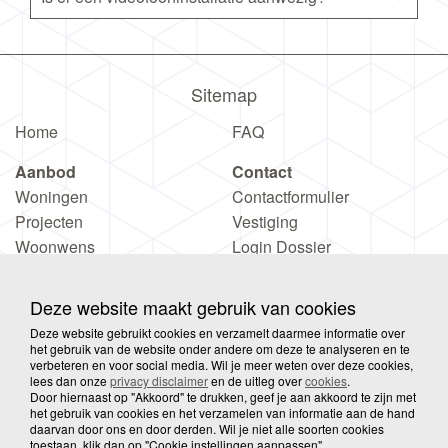
Sitemap
Home
FAQ
Aanbod
Contact
Woningen
Contactformulier
Projecten
Vestiging
Woonwens
Login Dossier
Deze website maakt gebruik van cookies
Deze website gebruikt cookies en verzamelt daarmee informatie over
het gebruik van de website onder andere om deze te analyseren en te
verbeteren en voor social media. Wil je meer weten over deze cookies,
© 2026 Wooove
Privacy
Disclaimer
Sitemap
lees dan onze
privacy disclaimer
en de uitleg over
cookies
.
Door hiernaast op "Akkoord" te drukken, geef je aan akkoord te zijn met
het gebruik van cookies en het verzamelen van informatie aan de hand
daarvan door ons en door derden. Wil je niet alle soorten cookies
Cookies
toestaan, klik dan op "Cookie instellingen aanpassen".