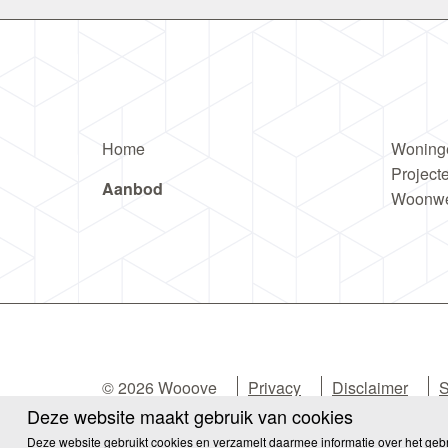
The spacious 1-bedroom apartments (31 to 50 m²) 
apartments are fully furnished, have their own ki
one or two people. Some apartments even feature
Why you’ll want to live here:
• Furnished 1-bedroom apartments (31–50 m²) fr
Home
Woning
• Options with a balcony and for double occupan
Project
• Modern private kitchen and bathroom
Aanbod
Woonw
• Fast Wi-Fi, access to all shared facilities
• Immediately available
Conditional guarantor arrangement possible. Plea
clicking the ‘Contact the agent’ button
Canvas Living at Brainpark Rotterdam offers man
ground floor, you enter a stylish lobby and can 
game lounge, or the modern gym with yoga room
© 2026 Wooove
Privacy
Disclaimer
S
Deze website maakt gebruik van cookies
On the 10th floor, you can enjoy panoramic city vi
Cookies
Deze website gebruikt cookies en verzamelt daarmee informatie over het geb