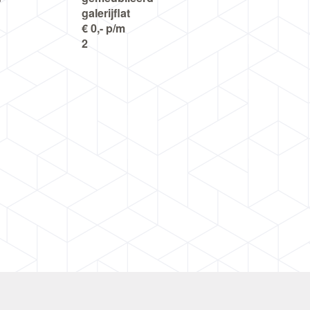
galerijflat
€ 0,- p/m
2