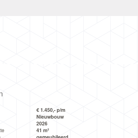
n
€ 1.450,- p/m
Nieuwbouw
2026
te
41 m²
n
gemeubileerd