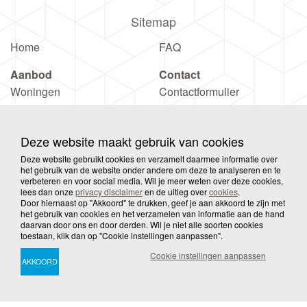
Sitemap
Home
FAQ
Aanbod
Contact
Woningen
Contactformulier
Projecten
Vestiging
Woonwens
Login Dossier
Deze website maakt gebruik van cookies
Deze website gebruikt cookies en verzamelt daarmee informatie over
het gebruik van de website onder andere om deze te analyseren en te
verbeteren en voor social media. Wil je meer weten over deze cookies,
lees dan onze
privacy disclaimer
en de uitleg over
cookies
.
Door hiernaast op "Akkoord" te drukken, geef je aan akkoord te zijn met
© 2026 Wooove
Privacy
Disclaimer
Sitemap
het gebruik van cookies en het verzamelen van informatie aan de hand
daarvan door ons en door derden. Wil je niet alle soorten cookies
toestaan, klik dan op "Cookie instellingen aanpassen".
Cookies
Cookie instellingen aanpassen