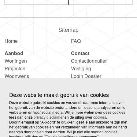
Sitemap
Home
FAQ
Aanbod
Contact
Woningen
Contactformulier
Projecten
Vestiging
Woonwens
Login Dossier
Deze website maakt gebruik van cookies
Deze website gebruikt cookies en verzamelt daarmee informatie over
het gebruik van de website onder andere om deze te analyseren en te
verbeteren en voor social media. Wil je meer weten over deze cookies,
© 2026 Wooove
Privacy
Disclaimer
Sitemap
lees dan onze
privacy disclaimer
en de uitleg over
cookies
.
Door hiernaast op "Akkoord" te drukken, geef je aan akkoord te zijn met
het gebruik van cookies en het verzamelen van informatie aan de hand
daarvan door ons en door derden. Wil je niet alle soorten cookies
Cookies
toestaan, klik dan op "Cookie instellingen aanpassen".