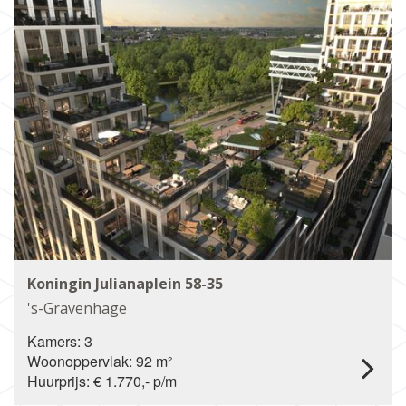
Koningin Julianaplein 58-35
's-Gravenhage
Kamers: 3
Woonoppervlak: 92 m²
Huurprijs: € 1.770,- p/m